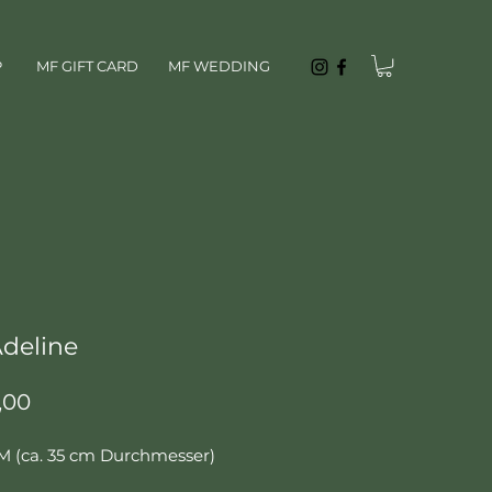
P
MF GIFT CARD
MF WEDDING
deline
Preis
,00
M (ca. 35 cm Durchmesser)