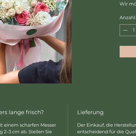
Wir mö
die Zu
Anzahl
Blumen
abweic
werden
aktuel
im Ges
Farbpa
allgem
Strauß
Änderu
des Fl
Sie Ihr
vorauss
Abhold
eine m
rs lange frisch?
Lieferung
Beispie
Wenn Si
mit einem scharfen Messer
Der Einkauf, die Herstell
densel
 2-3 cm ab. Stellen Sie
entscheidend für die Qual