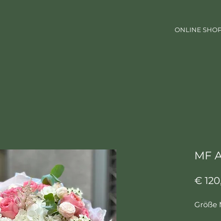
ONLINE SHO
MF A
€ 120
Größe 